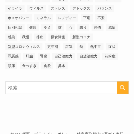
イライラ
ウィルス
ストレス
デトックス
バランス
ホメオパシー
ミネラル
レメディー
下痢
不安
個別相談
健康
冷え
咳
心
怒り
恐怖
感情
感染
我慢
排出
摂食障害
新型コロナ
新型コロナウィルス
更年期
湿気
熱
熱中症
症状
罪悪感
肝臓
腎臓
自己治癒力
自然治癒力
花粉症
頭痛
食べすぎ
食欲
鼻水