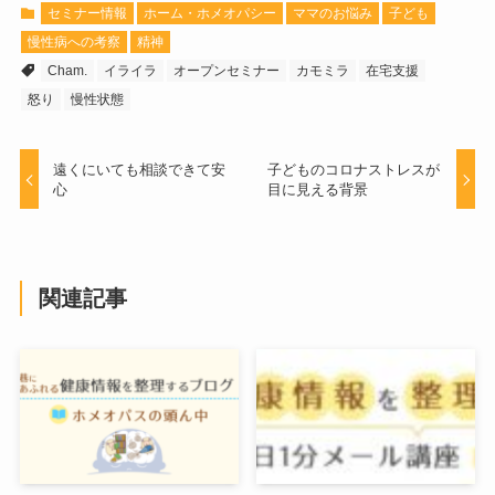
セミナー情報
ホーム・ホメオパシー
ママのお悩み
子ども
慢性病への考察
精神
Cham.
イライラ
オープンセミナー
カモミラ
在宅支援
怒り
慢性状態
遠くにいても相談できて安
子どものコロナストレスが
心
目に見える背景
関連記事