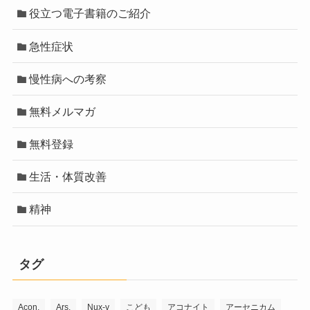
役立つ電子書籍のご紹介
急性症状
慢性病への考察
無料メルマガ
無料登録
生活・体質改善
精神
タグ
Acon.
Ars.
Nux-v
こども
アコナイト
アーセニカム