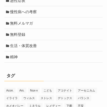
急性症状
慢性病への考察
無料メルマガ
無料登録
生活・体質改善
精神
タグ
Acon.
Ars.
Nux-v
こども
アコナイト
アーセニカム
イライラ
ウィルス
ストレス
デトックス
バランス
ホメオパシー
ミネラル
レメディー
下痢
不安