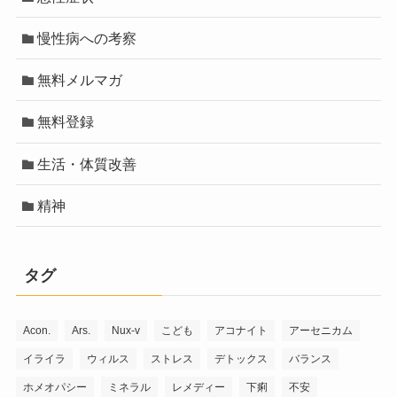
慢性病への考察
無料メルマガ
無料登録
生活・体質改善
精神
タグ
Acon.
Ars.
Nux-v
こども
アコナイト
アーセニカム
イライラ
ウィルス
ストレス
デトックス
バランス
ホメオパシー
ミネラル
レメディー
下痢
不安