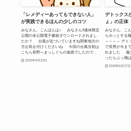
「レメディーあってもできない人」
デトックス
が実践できるほんの少しのコツ
ょ」の正体
みなさん、こんばんは♪ みなさん4連休限定
みなさん、こん
公開の未公開電子書籍ダウンロードされまし
らホッとする報
たか？ 台風が近づいていますね関東地方の
～～～～ デト
方お気を付けくださいね 今回の台風当初は
で長男が今ま
こちら長野へまっしぐらの進路でしたので...
れました 義
ったらぶっ飛ば.
2020年9月23日
2020年6月27日