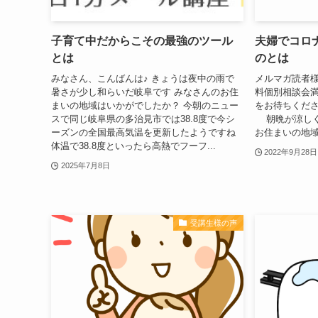
子育て中だからこその最強のツール
夫婦でコロ
とは
のとは
みなさん、こんばんは♪ きょうは夜中の雨で
メルマガ読者
暑さが少し和らいだ岐阜です みなさんのお住
料個別相談会
まいの地域はいかがでしたか？ 今朝のニュー
をお待ちくださ
スで同じ岐阜県の多治見市では38.8度で今シ
朝晩が涼しく
ーズンの全国最高気温を更新したようですね
お住まいの地域
体温で38.8度といったら高熱でフーフ...
2022年9月28日
2025年7月8日
受講生様の声