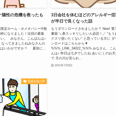
ナ陽性の危機を救ったも
3日会社を休むほどのアレルギー症
が半日で良くなった話
様限定ホーム・ホメオパシー®無
もうダウンロードされましたか？ New! 電
満枠になりました！次回の募集
書籍 ＼鼻スッキリしたい人必読！／ ”もう
い。 みなさん、こんばんは♪
クスリ使いたくない” と思っている方に ダ
なってきましたねみなさんの
ンロードはこちらから▼
はいかがですか？ 夏前に...
%%%_LINK_34022_%%% みなさん、こ
んは♪ 昨日は七夕でしたね あいにくのお天
で 天の川が見られ...
2021年7月8日
受講生様の声