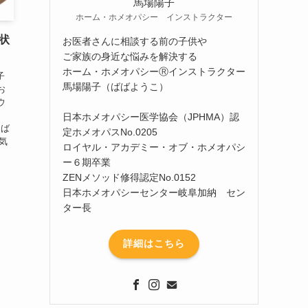
馬場陽子
ホーム・ホメオパシー インストラクター
状
お医者さんに相談する前の子供や
ご家族の身近な悩みを解決する
ホーム・ホメオパシーⓇインストラクター
子
馬場陽子（ばばようこ）
お
ウ
日本ホメオパシー医学協会（JPHMA）認
んば
定ホメオパスNo.0205
気
ロイヤル・アカデミー・オブ・ホメオパシ
ー６期卒業
ZENメソッド修得認定No.0152
日本ホメオパシーセンター岐阜加納 セン
ター長
詳細はこちら