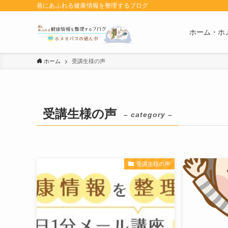
巷にあふれる健康情報を整理するブログ
ホーム・ホ
ホーム
受講生様の声
受講生様の声
– category –
受講生様の声