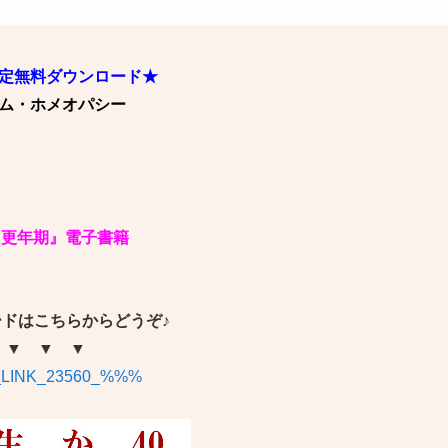
定無料ダウンロード★
ム・ホメオパシー
『更年期』
電子書籍
ードは
こちらからどうぞ♪
▼ ▼ ▼
LINK_23560_%%%