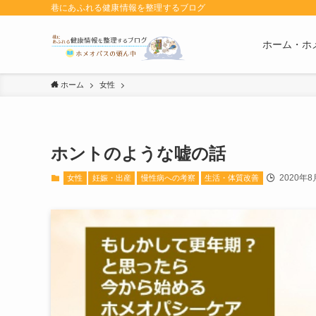
巷にあふれる健康情報を整理するブログ
ホーム・ホ
ホーム
女性
ホントのような嘘の話
2020年8
女性
妊娠・出産
慢性病への考察
生活・体質改善