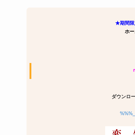
★期間限
ホー
ダウンロ
%%%_