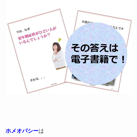
.
ホメオパシー
は