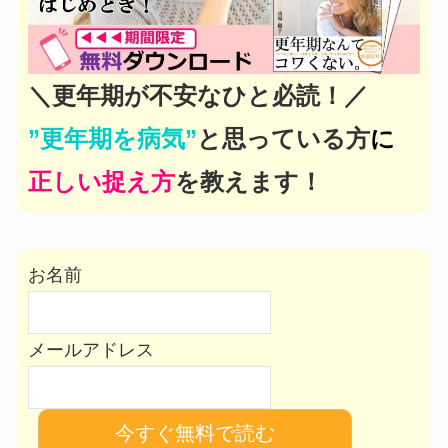
＼更年期が不安なひと必読！／
”更年期を病気”
と思っている方
に
正しい捉え方
を教えます！
お名前
メールアドレス